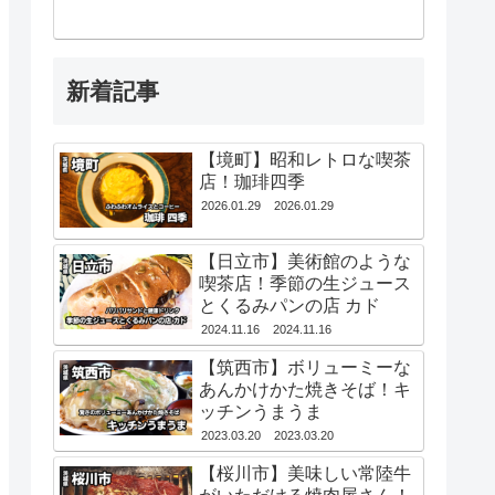
新着記事
【境町】昭和レトロな喫茶
店！珈琲四季
2026.01.29
2026.01.29
【日立市】美術館のような
喫茶店！季節の生ジュース
とくるみパンの店 カド
2024.11.16
2024.11.16
【筑西市】ボリューミーな
あんかけかた焼きそば！キ
ッチンうまうま
2023.03.20
2023.03.20
【桜川市】美味しい常陸牛