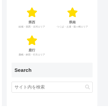
県西
県南
結城・筑西・古河エリア
つくば・土浦・龍ヶ崎エリア
鹿行
鹿嶋・鉾田・行方エリア
Search