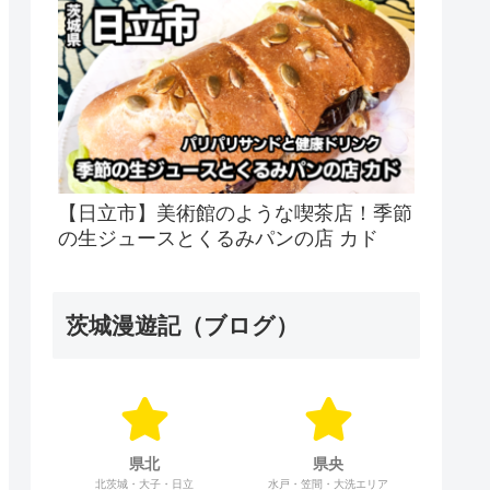
【日立市】美術館のような喫茶店！季節
の生ジュースとくるみパンの店 カド
茨城漫遊記（ブログ）
県北
県央
北茨城・大子・日立
水戸・笠間・大洗エリア