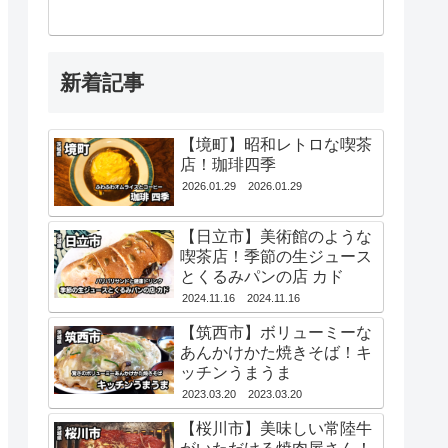
新着記事
【境町】昭和レトロな喫茶
店！珈琲四季
2026.01.29
2026.01.29
【日立市】美術館のような
喫茶店！季節の生ジュース
とくるみパンの店 カド
2024.11.16
2024.11.16
【筑西市】ボリューミーな
あんかけかた焼きそば！キ
ッチンうまうま
2023.03.20
2023.03.20
【桜川市】美味しい常陸牛