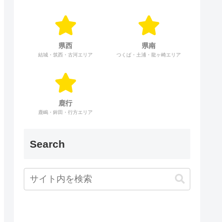
県西
県南
結城・筑西・古河エリア
つくば・土浦・龍ヶ崎エリア
鹿行
鹿嶋・鉾田・行方エリア
Search