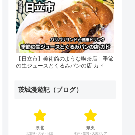
【日立市】美術館のような喫茶店！季節
の生ジュースとくるみパンの店 カド
茨城漫遊記（ブログ）
県北
県央
北茨城・大子・日立
水戸・笠間・大洗エリア