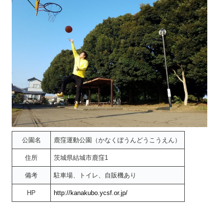
公園名
鹿窪運動公園（かなくぼうんどうこうえん）
住所
茨城県結城市鹿窪1
備考
駐車場、トイレ、自販機あり
HP
http://kanakubo.ycsf.or.jp/