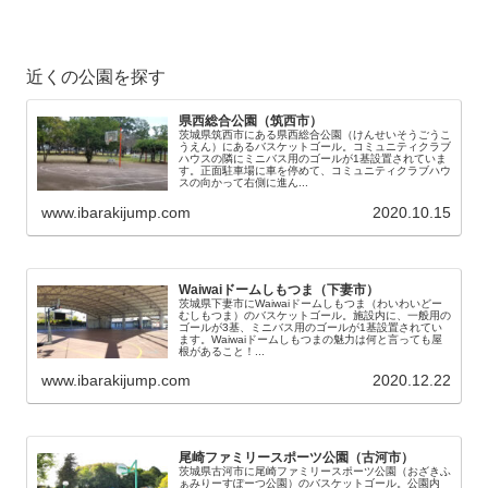
近くの公園を探す
県西総合公園（筑西市）
茨城県筑西市にある県西総合公園（けんせいそうごうこ
うえん）にあるバスケットゴール。コミュニティクラブ
ハウスの隣にミニバス用のゴールが1基設置されていま
す。正面駐車場に車を停めて、コミュニティクラブハウ
スの向かって右側に進ん...
www.ibarakijump.com
2020.10.15
Waiwaiドームしもつま（下妻市）
茨城県下妻市にWaiwaiドームしもつま（わいわいどー
むしもつま）のバスケットゴール。施設内に、一般用の
ゴールが3基、ミニバス用のゴールが1基設置されてい
ます。Waiwaiドームしもつまの魅力は何と言っても屋
根があること！...
www.ibarakijump.com
2020.12.22
尾崎ファミリースポーツ公園（古河市）
茨城県古河市に尾崎ファミリースポーツ公園（おざきふ
ぁみりーすぽーつ公園）のバスケットゴール。公園内