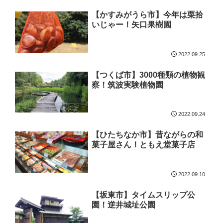
【かすみがうら市】今年は栗拾
いじゃー！矢口果樹園
2022.09.25
【つくば市】3000種類の植物観
察！筑波実験植物園
2022.09.24
【ひたちなか市】昔ながらの和
菓子屋さん！ともえ堂菓子店
2022.09.10
【坂東市】タイムスリップ公
園！逆井城址公園