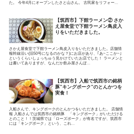
た。 今年4月にオープンしたさと山さん。 古民家をリフォー...
【筑西市】下館ラーメン② さか
え屋食堂で下館ラーメン鳥皮入
りをいただきました。
さかえ屋食堂で下館ラーメン鳥皮入りをいただきました。店舗情
報幹線沿い(旧50号になるのかな？)にお店があり、｢あ~ここか~｣
というくらいしょっちゅう見かけていたお店でした！ ラーメンと
は書いてありますが、なんだか飲み屋さんぽ...
【筑西市】入船で筑西市の銘柄
豚”キングポーク”のとんかつを
実食！
入船さんで、キングポークのとんかつをいただきました。 店舗情
報 入船さんでは筑西市の銘柄豚 「キングポーク」がいただける
とのこと！！茨城県では「ローズポーク」が有名ですが、筑西市
には「キングポーク」という、これ...