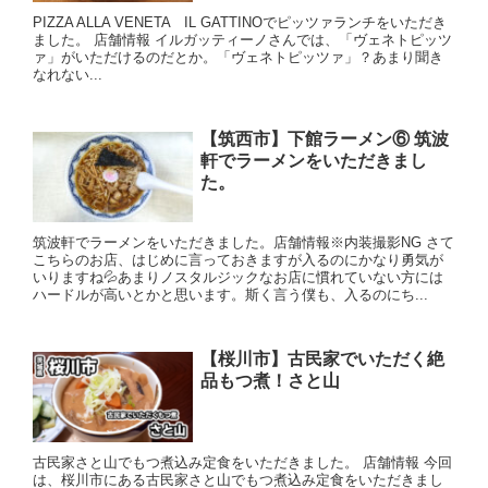
PIZZA ALLA VENETA IL GATTINOでピッツァランチをいただき
ました。 店舗情報 イルガッティーノさんでは、「ヴェネトピッツ
ァ」がいただけるのだとか。「ヴェネトピッツァ」？あまり聞き
なれない...
【筑西市】下館ラーメン⑥ 筑波
軒でラーメンをいただきまし
た。
筑波軒でラーメンをいただきました。店舗情報※内装撮影NG さて
こちらのお店、はじめに言っておきますが入るのにかなり勇気が
いりますね💦あまりノスタルジックなお店に慣れていない方には
ハードルが高いとかと思います。斯く言う僕も、入るのにち...
【桜川市】古民家でいただく絶
品もつ煮！さと山
古民家さと山でもつ煮込み定食をいただきました。 店舗情報 今回
は、桜川市にある古民家さと山でもつ煮込み定食をいただきまし