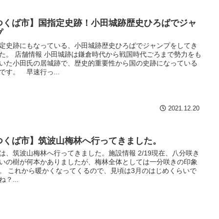
つくば市】国指定史跡！小田城跡歴史ひろばでジャ
プ
定史跡にもなっている、小田城跡歴史ひろばでジャンプをしてき
た。 店舗情報 小田城跡は鎌倉時代から戦国時代ごろまで勢力をも
いた小田氏の居城跡で、歴史的重要性から国の史跡になっている
です。 早速行っ...
2021.12.20
つくば市】筑波山梅林へ行ってきました。
は、筑波山梅林へ行ってきました。施設情報 2/19現在、八分咲き
いの樹が何本かありましたが、梅林全体としては一分咲きの印象
。 これから暖かくなってくるので、見頃は3月のはじめくらいで
？...