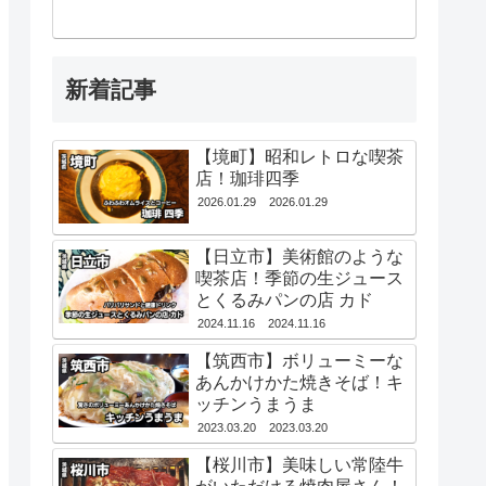
新着記事
【境町】昭和レトロな喫茶
店！珈琲四季
2026.01.29
2026.01.29
【日立市】美術館のような
喫茶店！季節の生ジュース
とくるみパンの店 カド
2024.11.16
2024.11.16
【筑西市】ボリューミーな
あんかけかた焼きそば！キ
ッチンうまうま
2023.03.20
2023.03.20
【桜川市】美味しい常陸牛