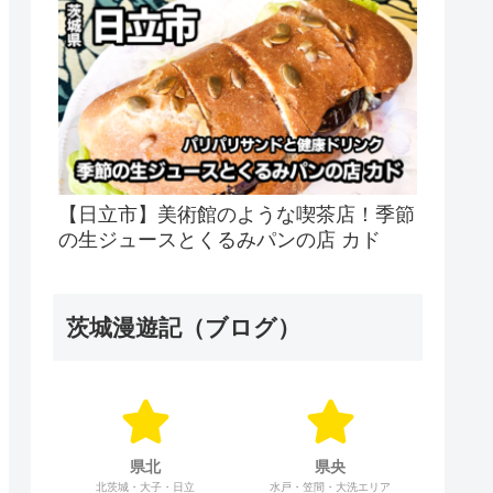
【日立市】美術館のような喫茶店！季節
の生ジュースとくるみパンの店 カド
茨城漫遊記（ブログ）
県北
県央
北茨城・大子・日立
水戸・笠間・大洗エリア