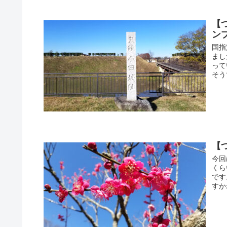
【
ン
国指
まし
って
そう
【
今回
くら
です
すかね