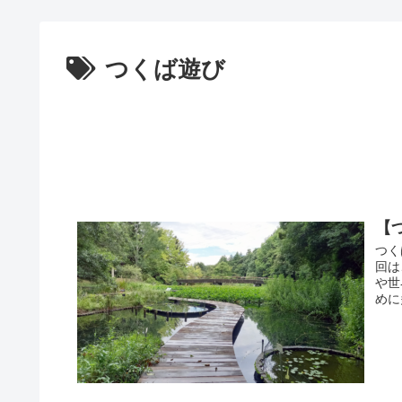
つくば遊び
【
つく
回は
や世
めに