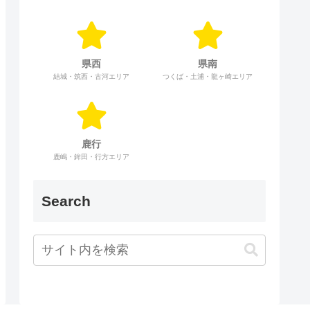
県西
県南
結城・筑西・古河エリア
つくば・土浦・龍ヶ崎エリア
鹿行
鹿嶋・鉾田・行方エリア
Search