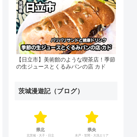
【日立市】美術館のような喫茶店！季節
の生ジュースとくるみパンの店 カド
茨城漫遊記（ブログ）
県北
県央
北茨城・大子・日立
水戸・笠間・大洗エリア