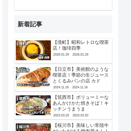
新着記事
【境町】昭和レトロな喫茶
店！珈琲四季
2026.01.29
2026.01.29
【日立市】美術館のような
喫茶店！季節の生ジュース
とくるみパンの店 カド
2024.11.16
2024.11.16
【筑西市】ボリューミーな
あんかけかた焼きそば！キ
ッチンうまうま
2023.03.20
2023.03.20
【桜川市】美味しい常陸牛