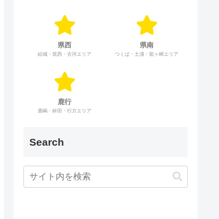
県西
県南
結城・筑西・古河エリア
つくば・土浦・龍ヶ崎エリア
鹿行
鹿嶋・鉾田・行方エリア
Search